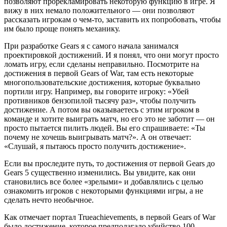
позволяют прорекламировать некоторую функцию в игре. Я
вижу в них немало положительного — они позволяют
рассказать игрокам о чем-то, заставить их попробовать, чтобы
им было проще понять механику.
При разработке Gears я с самого начала занимался
проектировкой достижений. И я понял, что они могут просто
ломать игру, если сделаны неправильно. Посмотрите на
достижения в первой Gears of War, там есть некоторые
многопользовательские достижения, которые буквально
портили игру. Например, вы говорите игроку: «Убей
противников бензопилой тысячу раз», чтобы получить
достижение. А потом вы оказываетесь с этим игроком в
команде и хотите выиграть матч, но его это не заботит — он
просто пытается пилить людей. Вы его спрашиваете: «Ты
почему не хочешь выигрывать матч?». А он отвечает:
«Слушай, я пытаюсь просто получить достижение».
Если вы проследите путь, то достижения от первой Gears до
Gears 5 существенно изменились. Вы увидите, как они
становились все более «зрелыми» и добавлялись с целью
ознакомить игроков с некоторыми функциями игры, а не
сделать нечто необычное.
Как отмечает портал Trueachievements, в первой Gears of War
было достижение, которое предполагало убийство 100