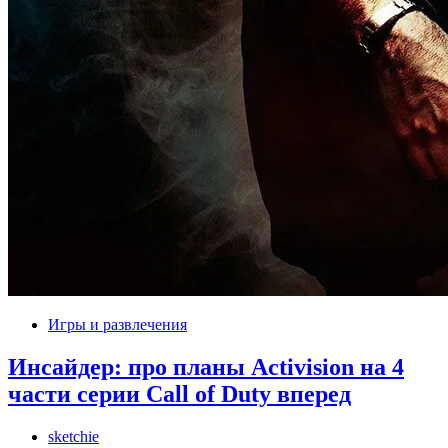
Игры и развлечения
Инсайдер: про планы Activision на 4
части серии Call of Duty вперед
sketchie