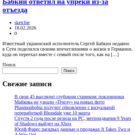
Бабкин ответил на упрёки из-за
отъезда
sketchie
18.02.2026
0
Известный украинский исполнитель Сергей Бабкин недавно
в Сети поделился своими впечатлениями о жизни в Германии,
куда он переехал вместе с семьёй после того, как на […]
Поиск
Поиск
Свежие записи
В свои 45 выглядит глубоким стариком: поклонники
Майкова не узнали «Пчелу» на новых фото
Phasmophobia получит обновление с визуальной
переработкой Bleasdale уже 10 марта
Спустя 2 года после релиза на PC, метроидвания 9 Years
of Shadows выйдет на Xbox
Юсеф Фарес раскрыл данные о продажах It Takes Two и
A Way Out