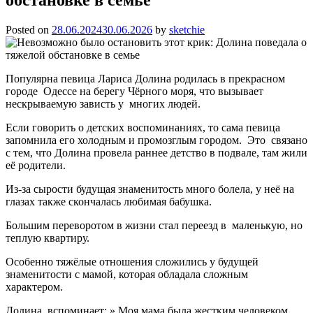
Posted on
28.06.2024
30.06.2026
by
sketchie
Популярна певица Лариса Долина родилась в прекрасном
городе Одессе на берегу Чёрного моря, что вызывает
нескрываемую зависть у многих людей.
Если говорить о детских воспоминаниях, то сама певица
запомнила его холодным и промозглым городом. Это связано
с тем, что Долина провела раннее детство в подвале, там жили
её родители.
Из-за сырости будущая знаменитость много болела, у неё на
глазах также скончалась любимая бабушка.
Большим переворотом в жизни стал переезд в маленькую, но
теплую квартиру.
Особенно тяжёлые отношения сложились у будущей
знаменитости с мамой, которая обладала сложным
характером.
Долина вспоминает: » Моя мама была жестким человеком,