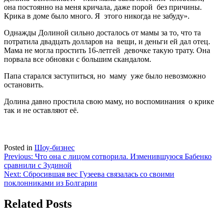
она постоянно на меня кричала, даже порой без причины.
Крика в доме было много. Я этого никогда не забуду».
Однажды Долиной сильно досталось от мамы за то, что та
потратила двадцать долларов на вещи, и деньги ей дал отец.
Мама не могла простить 16-летгей девочке такую трату. Она
порвала все обновки с большим скандалом.
Папа старался заступиться, но маму уже было невозможно
остановить.
Долина давно простила свою маму, но воспоминания о крике
так и не оставляют её.
Posted in
Шоу-бизнес
Навигация
Previous:
Что она с лицом сотворила. Изменившуюся Бабенко
сравнили с Зудиной
по
Next:
Сбросившая вес Гузеева связалась со своими
записям
поклонниками из Болгарии
Related Posts