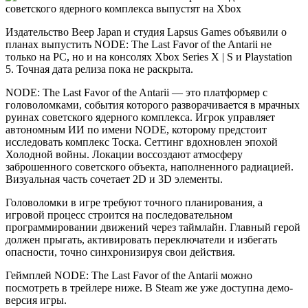
Издательство Beep Japan и студия Lapsus Games объявили о
планах выпустить NODE: The Last Favor of the Antarii не
только на PC, но и на консолях Xbox Series X | S и Playstation
5. Точная дата релиза пока не раскрыта.
NODE: The Last Favor of the Antarii — это платформер с
головоломками, события которого разворачивается в мрачных
руинах советского ядерного комплекса. Игрок управляет
автономным ИИ по имени NODE, которому предстоит
исследовать комплекс Тоска. Сеттинг вдохновлен эпохой
Холодной войны. Локации воссоздают атмосферу
заброшенного советского объекта, наполненного радиацией.
Визуальная часть сочетает 2D и 3D элементы.
Головоломки в игре требуют точного планирования, а
игровой процесс строится на последовательном
программировании движений через таймлайн. Главный герой
должен прыгать, активировать переключатели и избегать
опасности, точно синхронизируя свои действия.
Геймплей NODE: The Last Favor of the Antarii можно
посмотреть в трейлере ниже. В Steam же уже доступна демо-
версия игры.