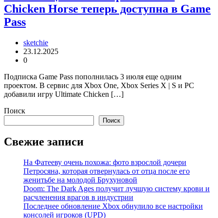
Chicken Horse теперь доступна в Game
Pass
sketchie
23.12.2025
0
Подписка Game Pass пополнилась 3 июля еще одним
проектом. В сервис для Xbox One, Xbox Series X | S и PC
добавили игру Ultimate Chicken […]
Поиск
Поиск
Свежие записи
На Фатееву очень похожа: фото взрослой дочери
Петросяна, которая отвернулась от отца после его
женитьбе на молодой Брухуновой
Doom: The Dark Ages получит лучшую систему крови и
расчленения врагов в индустрии
Последнее обновление Xbox обнулило все настройки
консолей игроков (UPD)