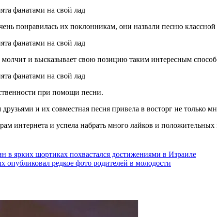
чень понравилась их поклонникам, они назвали песню классной 
е молчит и высказывает свою позицию таким интересным способ
ественности при помощи песни.
рузьями и их совместная песня привела в восторг не только мн
рам интернета и успела набрать много лайков и положительных
н в ярких шортиках похвастался достижениями в Израиле
 опубликовал редкое фото родителей в молодости