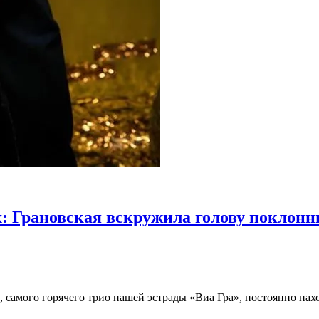
: Грановская вскружила голову поклонн
, самого горячего трио нашей эстрады «Виа Гра», постоянно на