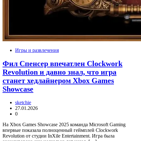
Игры и развлечения
Фил Спенсер впечатлен Clockwork
Revolution и давно знал, что игра
станет хедлайнером Xbox Games
Showcase
sketchie
27.01.2026
0
На Xbox Games Showcase 2025 команда Microsoft Gaming
впервые показала полноценный геймплей Clockwork
Revolution от студии InXile Entertainment. Игра была