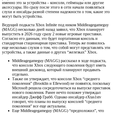
именно это за устройства – консоли, геймпады или другие
аксессуары. Но сразу после этого в сети начали появляться
слухи и инсайды разной степени надежности о том, какие это
могут быть устройства.
Ведущий подкаста Xbox Infinite под ником Middleagegameguy
(MAGG) несколько дней назад заявил, что Xbox планирует
выпустить в 2026 году сразу 2 новые игровые приставки.
Согласно его данным, это будет портативная консоль и
стандартная стационарная приставка. Теперь же появилось
еще несколько слухов о том, что собой могут представлять эти
устройства, а также данные о других “железках” Xbox.
Middleagegameguy (MAGG) рассказал в ходе подкаста,
что консоли Xbox следующего поколения будут иметь
внешний дисковод, который планируют продавать
отдельно.
Также он утверждает, что консоли Xbox “среднего
поколения” (Brooklin и Ellewood) не появятся, поскольку
Microsoft решила сосредоточиться на выпуске приставок
нового поколения. Ранее нечто похожее утверждал
инсайдер Джефф Грабб. Однако инсайдер eXtas1stv
говорит, что планы по выпуску консолей “среднего
поколения” все еще актуальны.
Еще Middleagegameguy (MAGG) “предположил”, что