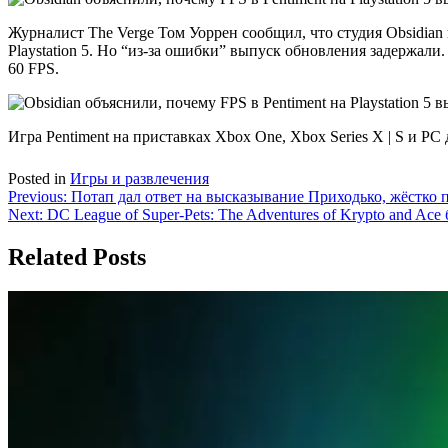
Журналист The Verge Том Уоррен сообщил, что студия Obsidian 
Playstation 5. Но “из-за ошибки” выпуск обновления задержали.
60 FPS.
Игра Pentiment на приставках Xbox One, Xbox Series X | S и P
Posted in
Игры и развлечения
Навигация
Previous:
Потап дал ответ на высказывание Приходько, жёстко п
Next:
DC League of Super-Pets: The Adventures of Krypto and Ac
по
записям
Related Posts