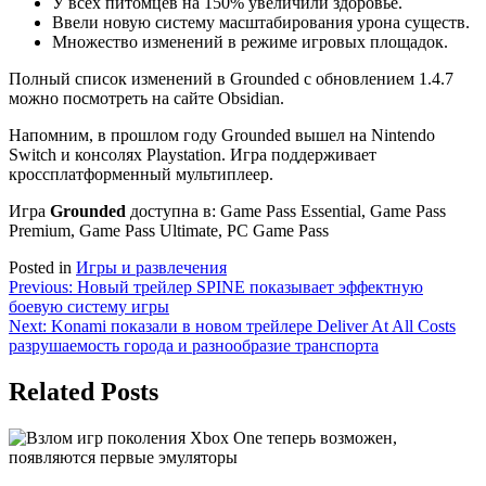
У всех питомцев на 150% увеличили здоровье.
Ввели новую систему масштабирования урона существ.
Множество изменений в режиме игровых площадок.
Полный список изменений в Grounded с обновлением 1.4.7
можно посмотреть на сайте Obsidian.
Напомним, в прошлом году Grounded вышел на Nintendo
Switch и консолях Playstation. Игра поддерживает
кроссплатформенный мультиплеер.
Игра
Grounded
доступна в: Game Pass Essential, Game Pass
Premium, Game Pass Ultimate, PC Game Pass
Posted in
Игры и развлечения
Навигация
Previous:
Новый трейлер SPINE показывает эффектную
боевую систему игры
по
Next:
Konami показали в новом трейлере Deliver At All Costs
записям
разрушаемость города и разнообразие транспорта
Related Posts