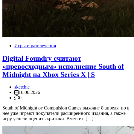
Игры и развлечения
Digital Foundry считают
«превосходным» исполнение South of
Midnight на Xbox Series X | S
sketchie
16.06.2026
0
South of Midnight от Compulsion Games выходит 8 апреля, но в
нее уже играют покупатели расширенного издания, а также
игру успели оценить критики. Вместе с […]