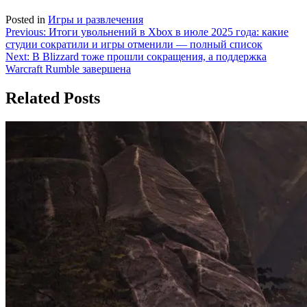
Posted in
Игры и развлечения
Навигация
Previous:
Итоги увольнений в Xbox в июле 2025 года: какие
студии сократили и игры отменили — полный список
по
Next:
В Blizzard тоже прошли сокращения, а поддержка
записям
Warcraft Rumble завершена
Related Posts