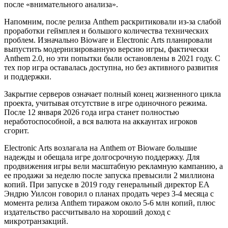
после «внимательного анализа».
Напомним, после релиза Anthem раскритиковали из-за слабой
проработки геймплея и большого количества технических
проблем. Изначально Bioware и Electronic Arts планировали
выпустить модернизированную версию игры, фактически
Anthem 2.0, но эти попытки были остановлены в 2021 году. С
тех пор игра оставалась доступна, но без активного развития
и поддержки.
Закрытие серверов означает полный конец жизненного цикла
проекта, учитывая отсутствие в игре одиночного режима.
После 12 января 2026 года игра станет полностью
неработоспособной, а вся валюта на аккаунтах игроков
сгорит.
Electronic Arts возлагала на Anthem от Bioware большие
надежды и обещала игре долгосрочную поддержку. Для
продвижения игры вели масштабную рекламную кампанию, а
ее продажи за неделю после запуска превысили 2 миллиона
копий. При запуске в 2019 году генеральный директор EA
Эндрю Уилсон говорил о планах продать через 3-4 месяца с
момента релиза Anthem тиражом около 5-6 млн копий, плюс
издательство рассчитывало на хороший доход с
микротранзакций.