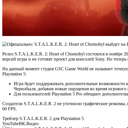
Релиз S.T.A.L.K.E.R. 2: Heart of Chornobyl состоялся в ноябре
версий игры и не готовят проект для консолей Sony. Но теперь о
На данный момент студия GSC Game World не называет точную д
Playstation 5:
Игра будет поддерживать дополнительные возможности к
Чернобыля, добавив новые ощущения во время игрового 
Для пользователей Playstation 5 Pro обещают дополните
Создатели S.T.A.L.K.E.R. 2 не уточнили графические режимы, к
60 FPS.
Трейлер S.T.A.L.K.E.R. 2 для Playstation 5
YouTube
ВК.Видео