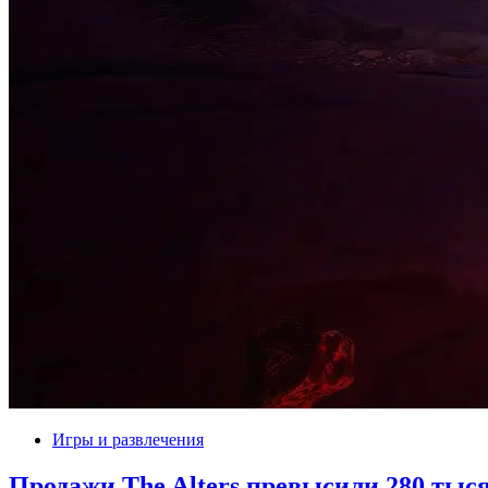
Игры и развлечения
Продажи The Alters превысили 280 тыся