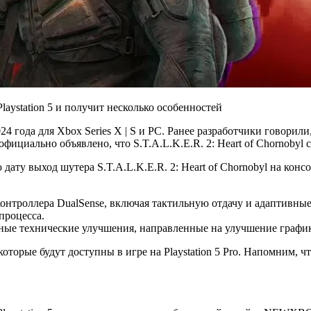
 2024 года для Xbox Series X | S и PC. Ранее разработчики говор
фициально объявлено, что S.T.A.L.K.E.R. 2: Heart of Chornobyl ст
ату выход шутера S.T.A.L.K.E.R. 2: Heart of Chornobyl на конс
онтроллера DualSense, включая тактильную отдачу и адаптивные
процесса.
льные технические улучшения, направленные на улучшение графи
оторые будут доступны в игре на Playstation 5 Pro. Напомним, ч