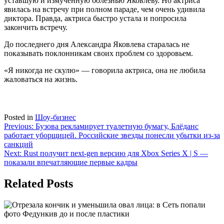
уставшую и измученную болезнью Яковлеву. Но актриса
явилась на встречу при полном параде, чем очень удивила
диктора. Правда, актриса быстро устала и попросила
закончить встречу.
До последнего дня Александра Яковлева старалась не
показывать поклонникам своих проблем со здоровьем.
«Я никогда не скулю» — говорила актриса, она не любила
жаловаться на жизнь.
Posted in
Шоу-бизнес
Навигация
Previous:
Бузова рекламирует туалетную бумагу, Блёданс
работает уборщицей. Российские звезды понесли убытки из-за
по
санкций
записям
Next:
Rust получит next-gen версию для Xbox Series X | S —
показали впечатляющие первые кадры
Related Posts