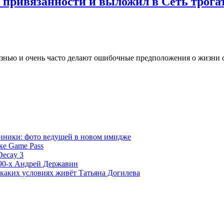
привязанности и выложил в Сеть трога
знью и очень часто делают ошибочные предположения о жизни 
нники: фото ведущей в новом имидже
ке Game Pass
Decay 3
 90-х Андрей Державин
 каких условиях живёт Татьяна Догилева