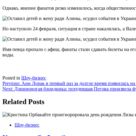
Однако, мнение фанатов резко изменилось, когда общественнос
Но наступило 24 февраля, ситуация в стране накалилась, а Ва
Имя певца пропало с афиш, фанаты стали сдавать билеты на его
воды.
Posted in
Шоу-бизнес
Навигация
Previous:
Ани Лорак в первый раз за долгое время появилась н
Next:
Длинноногая блондинка: похудевшая Пегова произвела ф
по
записям
Related Posts
Шоу-бизнес