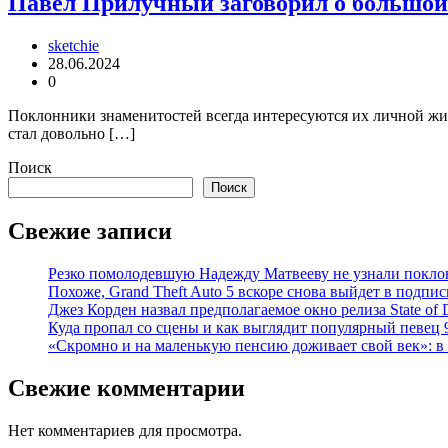
Павел Прилучный заговорил о большой 
sketchie
28.06.2024
0
Поклонники знаменитостей всегда интересуются их личной жи
стал довольно […]
Поиск
Поиск
Свежие записи
Резко помолодевшую Надежду Матвееву не узнали покло
Похоже, Grand Theft Auto 5 вскоре снова выйдет в подпис
Джез Корден назвал предполагаемое окно релиза State of 
Куда пропал со сцены и как выглядит популярный певец
«Скромно и на маленькую пенсию доживает свой век»: в
Свежие комментарии
Нет комментариев для просмотра.