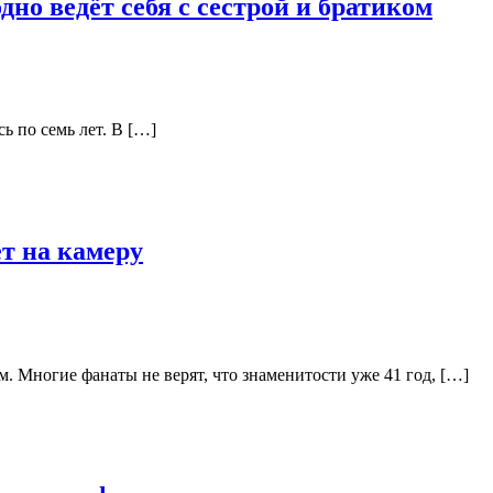
но ведёт себя с сестрой и братиком
ь по семь лет. В […]
т на камеру
 Многие фанаты не верят, что знаменитости уже 41 год, […]