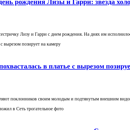
нь рождения Лизы и Гарри: звезда холод
сестричку Лизу и Гарри с днем рождения. На днях им исполнилос
охвасталась в платье с вырезом позируе
ивляют поклонников своим молодым и подтянутым внешним видом.