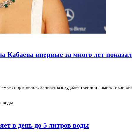
на Кабаева впервые за много лет показал
емье спортсменов. Заниматься художественной гимнастикой она н
ет в день до 5 литров воды