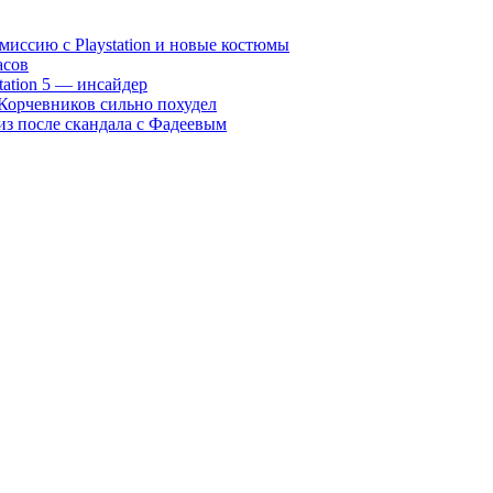
 миссию с Playstation и новые костюмы
асов
station 5 — инсайдер
Корчевников сильно похудел
гиз после скандала с Фадеевым