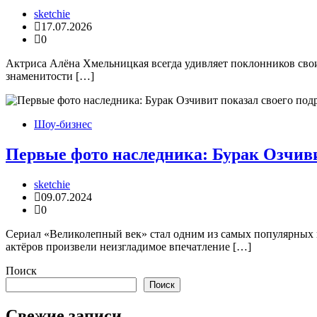
sketchie
17.07.2026
0
Актриса Алёна Хмельницкая всегда удивляет поклонников свои
знаменитости […]
Шоу-бизнес
Первые фото наследника: Бурак Озчиви
sketchie
09.07.2024
0
Сериал «Великолепный век» стал одним из самых популярных 
актёров произвели неизгладимое впечатление […]
Поиск
Поиск
Свежие записи