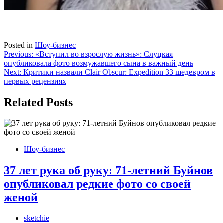
Posted in
Шоу-бизнес
Навигация
Previous:
«Вступил во взрослую жизнь»: Слуцкая
опубликовала фото возмужавшего сына в важный день
по
Next:
Критики назвали Clair Obscur: Expedition 33 шедевром в
записям
первых рецензиях
Related Posts
Шоу-бизнес
37 лет рука об руку: 71-летний Буйнов
опубликовал редкие фото со своей
женой
sketchie