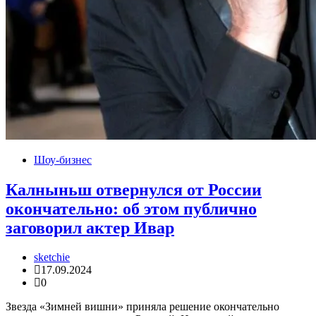
Шоу-бизнес
Калныньш отвернулся от России
окончательно: об этом публично
заговорил актер Ивар
sketchie
17.09.2024
0
Звезда «Зимней вишни» приняла решение окончательно