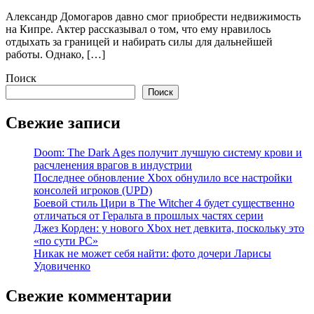
Александр Домогаров давно смог приобрести недвижимость
на Кипре. Актер рассказывал о том, что ему нравилось
отдыхать за границей и набирать силы для дальнейшей
работы. Однако, […]
Поиск
Поиск
Свежие записи
Doom: The Dark Ages получит лучшую систему крови и
расчленения врагов в индустрии
Последнее обновление Xbox обнулило все настройки
консолей игроков (UPD)
Боевой стиль Цири в The Witcher 4 будет существенно
отличаться от Геральта в прошлых частях серии
Джез Корден: у нового Xbox нет девкита, поскольку это
«по сути PC»
Никак не может себя найти: фото дочери Ларисы
Удовиченко
Свежие комментарии