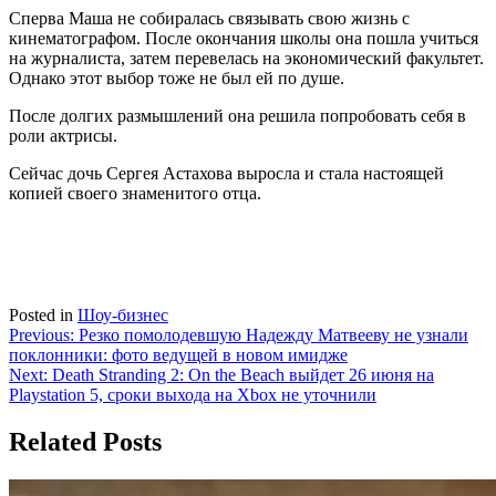
Сперва Маша не собиралась связывать свою жизнь с
кинематографом. После окончания школы она пошла учиться
на журналиста, затем перевелась на экономический факультет.
Однако этот выбор тоже не был ей по душе.
После долгих размышлений она решила попробовать себя в
роли актрисы.
Сейчас дочь Сергея Астахова выросла и стала настоящей
копией своего знаменитого отца.
Posted in
Шоу-бизнес
Навигация
Previous:
Резко помолодевшую Надежду Матвееву не узнали
поклонники: фото ведущей в новом имидже
по
Next:
Death Stranding 2: On the Beach выйдет 26 июня на
записям
Playstation 5, сроки выхода на Xbox не уточнили
Related Posts