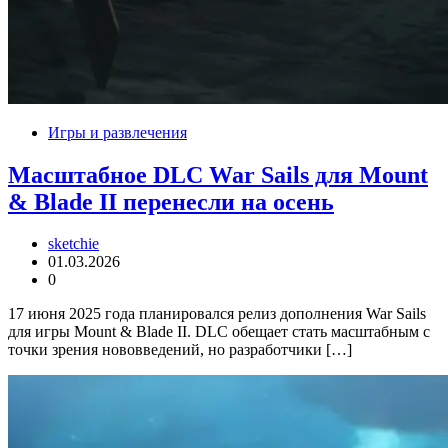
Игры и развлечения
Масштабное DLC War Sails для Mount
& Blade II перенесли на осень
sketchie
01.03.2026
0
17 июня 2025 года планировался релиз дополнения War Sails
для игры Mount & Blade II. DLC обещает стать масштабным с
точки зрения нововведений, но разработчики […]