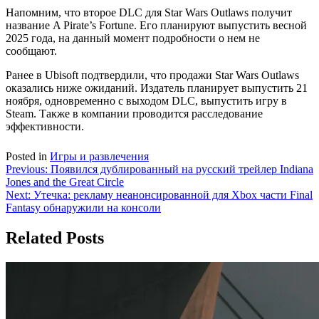
Напомним, что второе DLC для Star Wars Outlaws получит
название A Pirate’s Fortune. Его планируют выпустить весной
2025 года, на данный момент подробности о нем не
сообщают.
Ранее в Ubisoft подтвердили, что продажи Star Wars Outlaws
оказались ниже ожиданий. Издатель планирует выпустить 21
ноября, одновременно с выходом DLC, выпустить игру в
Steam. Также в компании проводится расследование
эффективности.
Posted in
Игры и развлечения
Навигация
Previous:
Появился дублированный на русский трейлер Indiana
Jones and the Great Circle
по
Next:
Утечка: рекламу неанонсированной для Xbox части Final
записям
Fantasy обнаружили на консоли
Related Posts