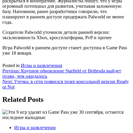
раскрыться в кооперативе. Журналисты пишут, что у игры
огромный потенциал для развития, учитывая заложенную
базу. Напомним, ранее разработчики говорили, что
планируют в раннем доступе продержать Palworld не менее
года.
Создатели Palworld уточнили детали ранней версии:
эксклюзивность Xbox, кроссплатформа, PvP и прочее
Игра Palworld в раннем доступе станет доступна в Game Pass
уже 18 января.
Posted in
Игры и развлечения
Навигация
Previous:
Крупное обновление Starfield от Bethesda выйдет
позже, чем ожидалось
по
Next:
Утечка: в сети появился тизер консольной версии Ready
записям
or Not
Related Posts
Игры и развлечения