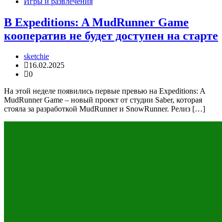
Игры и развлечения
В Expeditions: A MudRunner Game
кооператив не будет доступен на старте
sketchie
16.02.2025
0
На этой неделе появились первые превью на Expeditions: A
MudRunner Game – новый проект от студии Saber, которая
стояла за разработкой MudRunner и SnowRunner. Релиз […]