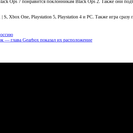
Black Ops 7 понравится поклонникам Black Ops 2. Также они подт
 S, Xbox One, Playstation 5, Playstation 4 и PC. Также игра сразу
Россию
ок — глава Gearbox показал их расположение