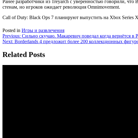
Ранее разработчики из Treyarch с уверенностью говорили, что 
стенам, но игроков ожидает революция Omnimovement.
Call of Duty: Black Ops 7 планируют выпустить на Xbox Series X |
Posted in
Игры и развлечения
Навигация
Previous:
Сильно скучаю. Макаревич поведал когда вернётся в 
Next:
Borderlands 4 предложит более 200 коллекционных фигур
по
записям
Related Posts