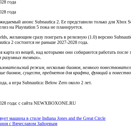
ожидаемый анонс Subnautica 2. Ее представили только для Xbox S
лиз на Playstation 5 пока не планируется.
s, желающим сразу поиграть в релизную (1.0) версию Subnautica
tica 2 состоится не раньше 2027-2028 года.
ная карта из вещей, над которыми они собираются работать посл
 в разумных темпах»
.
ьзовательский режим, несколько биомов, немного повествовате
ше биомов, существ, предметов для крафта, функций и повеств
а, а игра Subnautica: Below Zero около 2 лет.
ет машина в стиле Indiana Jones and the Great Circle
ния с Вячеславом Зайцевым