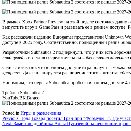
В рамках Xbox Partner Preview на этой неделе состоялся давно 
выпустить игру в Game Pass и развивать ее в раннем доступе. Ре
Как рассказали изданию Eurogamer представители Unknown World
доступе в 2025 году. Соответственно, полноценный релиз Subnau
Разработчики Subnautica 2 подчеркнули, что у них есть дорож
«ряд целей»
, и студия сосредоточена на
«обеспечении качества
Сейчас известно, что в раннем доступе игра получит
«многопол
крафта»
. Далее планируется расширение этого контента:
«боль
Напомним, что первая Subnautica пробыла в раннем доступе 4 год
Трейлер Subnautica 2
YouTube
ВК.Видео
Posted in
Игры и развлечения
Навигация
Previous:
Тодд Говард посетил Гран-при “Формулы-1”, где участву
Next:
Заметили двойника Аллы Пугачевой на церемонии проща
по