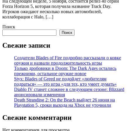
На следующей неделе, 5 ноября, состоится релиз 40 серии
Forza Horizon 5, которая получила название Track Day.
Игроков ожидают несколько новых автомобилей,
коллаборация с Halo, […]
Поиск
Поиск
Свежие записи
Создатели Blades of Fire подробно рассказали о ковке
оружия и назвали продолжительность игры
Только дробовики в Doom: The Dark Ages остались
прежними, остальное оружие новое
Styx: Blades of Greed не подойдет «любителям
подраться» — это игра «для тех, кто умеет думать»
Diablo IV станет сложнее в следующем сезоне: Blizzard
анонсировали изменения
Death Stranding 2: On the Beach выйдет 26 июня на
Playstation 5, сроки выхода на Xbox не уточнили
Свежие комментарии
Нет комментариев для просмотра.