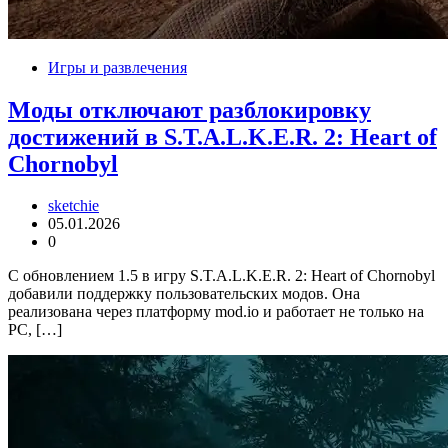
Игры и развлечения
Моды отключают разблокировку
достижений в S.T.A.L.K.E.R. 2: Heart of
Chornobyl
sketchie
05.01.2026
0
С обновлением 1.5 в игру S.T.A.L.K.E.R. 2: Heart of Chornobyl
добавили поддержку пользовательских модов. Она
реализована через платформу mod.io и работает не только на
PC, […]