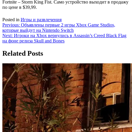
Fortnite – Storm King Fist. Само устройство выходит в продажу
по цене в $39,99.
Posted in
Игры и развлечения
Навигация
Previous:
Объявлены первые 2 игры Xbox Game Studios,
которые выйдут на Nintendo Switch
по
Next:
Игроки на Xbox вернулись в Assassin’s Creed Black Flag
записям
на фоне релиза Skull and Bones
Related Posts