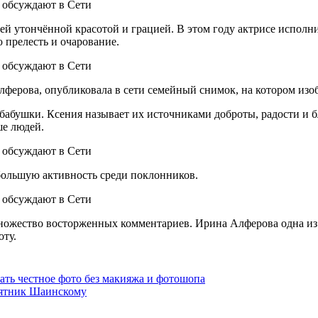
й утончённой красотой и грацией. В этом году актрисе исполнил
 прелесть и очарование.
лферова, опубликовала в сети семейный снимок, на котором изо
бабушки. Ксения называет их источниками доброты, радости и б
ше людей.
большую активность среди поклонников.
ожество восторженных комментариев. Ирина Алферова одна из т
оту.
ать честное фото без макияжа и фотошопа
амятник Шаинскому