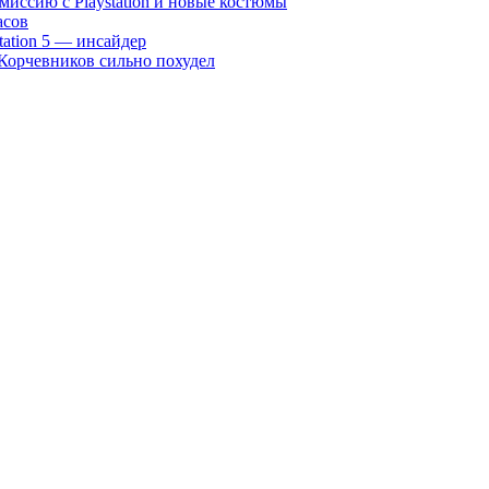
 миссию с Playstation и новые костюмы
асов
station 5 — инсайдер
Корчевников сильно похудел