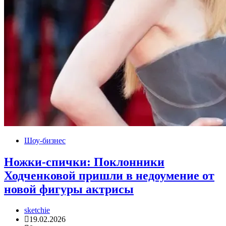
Шоу-бизнес
Ножки-спички: Поклонники
Ходченковой пришли в недоумение от
новой фигуры актрисы
sketchie
19.02.2026