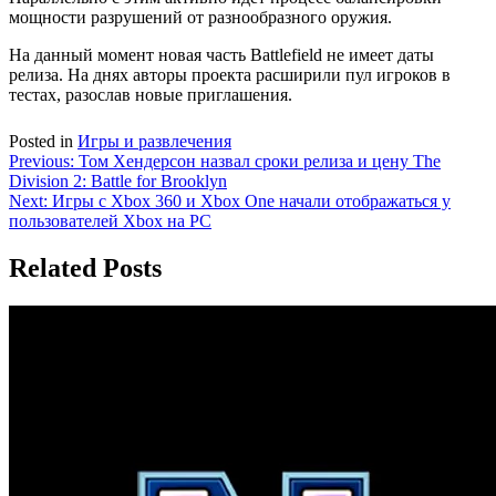
мощности разрушений от разнообразного оружия.
На данный момент новая часть Battlefield не имеет даты
релиза. На днях авторы проекта расширили пул игроков в
тестах, разослав новые приглашения.
Posted in
Игры и развлечения
Навигация
Previous:
Том Хендерсон назвал сроки релиза и цену The
Division 2: Battle for Brooklyn
по
Next:
Игры с Xbox 360 и Xbox One начали отображаться у
записям
пользователей Xbox на PC
Related Posts