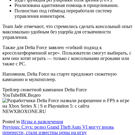
Реализована адаптивная помощь в прицеливании.
Полностью под геймпад переработали систему
управления инвентарем.
Team Jade отмечают, что стремились сделать консольный опыт
максимально удобным без ущерба для отзывчивости
управления.
Также для Delta Force заявлен «гибкий подход к
кроссплатформенной игре». Пользователи смогут выбирать, с
кем они хотят играть — только с консольными игроками или
также с PC.
Напомним, Delta Force на старте предложит сюжетную
кампанию и мультиплеер.
Трейлер сюжетной кампании Delta Force
YouTube
ВК.Видео
Posted in
Игры и развлечения
Навигация
Previous:
Слух: релиз Grand Theft Auto VI могут вновь
перенести, стали известны цены на игру