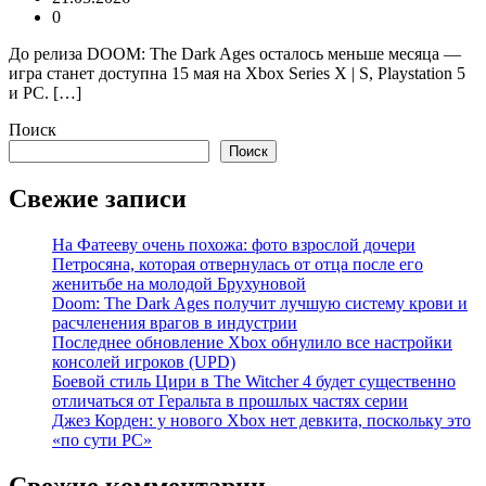
0
До релиза DOOM: The Dark Ages осталось меньше месяца —
игра станет доступна 15 мая на Xbox Series X | S, Playstation 5
и PC. […]
Поиск
Поиск
Свежие записи
На Фатееву очень похожа: фото взрослой дочери
Петросяна, которая отвернулась от отца после его
женитьбе на молодой Брухуновой
Doom: The Dark Ages получит лучшую систему крови и
расчленения врагов в индустрии
Последнее обновление Xbox обнулило все настройки
консолей игроков (UPD)
Боевой стиль Цири в The Witcher 4 будет существенно
отличаться от Геральта в прошлых частях серии
Джез Корден: у нового Xbox нет девкита, поскольку это
«по сути PC»
Свежие комментарии