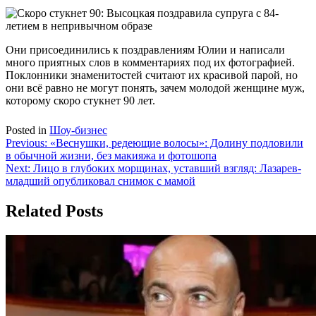
Они присоединились к поздравлениям Юлии и написали
много приятных слов в комментариях под их фотографией.
Поклонники знаменитостей считают их красивой парой, но
они всё равно не могут понять, зачем молодой женщине муж,
которому скоро стукнет 90 лет.
Posted in
Шоу-бизнес
Навигация
Previous:
«Веснушки, редеющие волосы»: Долину подловили
в обычной жизни, без макияжа и фотошопа
по
Next:
Лицо в глубоких морщинах, уставший взгляд: Лазарев-
записям
младший опубликовал снимок с мамой
Related Posts