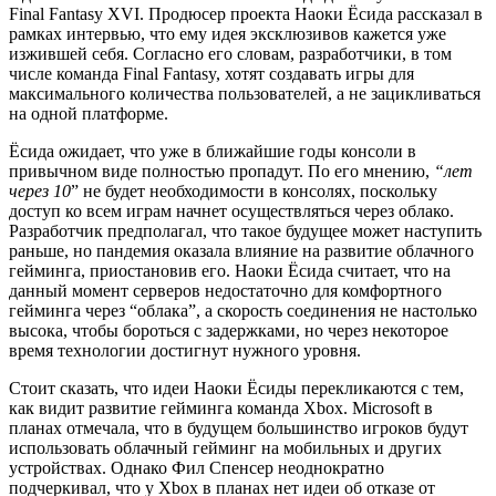
Final Fantasy XVI. Продюсер проекта Наоки Ëсида рассказал в
рамках интервью, что ему идея эксклюзивов кажется уже
изжившей себя. Согласно его словам, разработчики, в том
числе команда Final Fantasy, хотят создавать игры для
максимального количества пользователей, а не зацикливаться
на одной платформе.
Ëсида ожидает, что уже в ближайшие годы консоли в
привычном виде полностью пропадут. По его мнению,
“лет
через 10
” не будет необходимости в консолях, поскольку
доступ ко всем играм начнет осуществляться через облако.
Разработчик предполагал, что такое будущее может наступить
раньше, но пандемия оказала влияние на развитие облачного
гейминга, приостановив его. Наоки Ëсида считает, что на
данный момент серверов недостаточно для комфортного
гейминга через “облака”, а скорость соединения не настолько
высока, чтобы бороться с задержками, но через некоторое
время технологии достигнут нужного уровня.
Стоит сказать, что идеи Наоки Ëсиды перекликаются с тем,
как видит развитие гейминга команда Xbox. Microsoft в
планах отмечала, что в будущем большинство игроков будут
использовать облачный гейминг на мобильных и других
устройствах. Однако Фил Спенсер неоднократно
подчеркивал, что у Xbox в планах нет идеи об отказе от