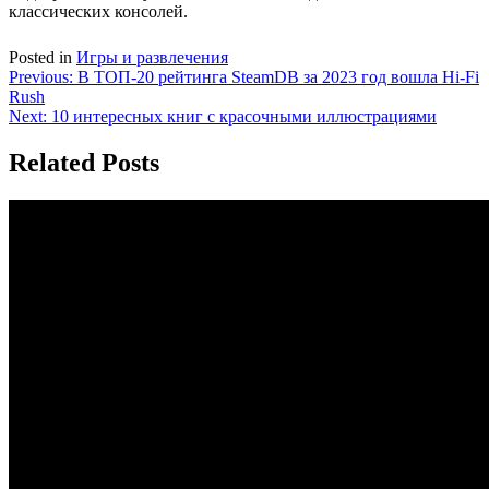
классических консолей.
Posted in
Игры и развлечения
Навигация
Previous:
В ТОП-20 рейтинга SteamDB за 2023 год вошла Hi-Fi
Rush
по
Next:
10 интересных книг с красочными иллюстрациями
записям
Related Posts