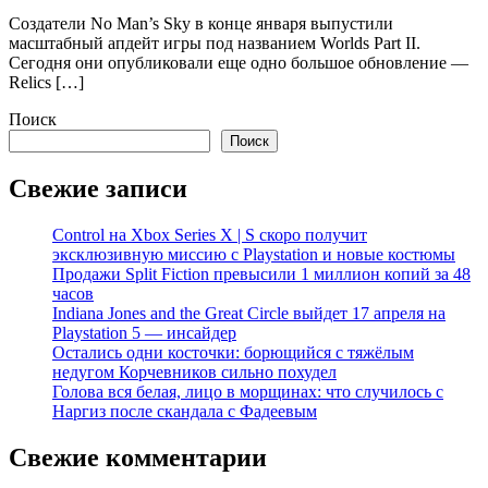
Создатели No Man’s Sky в конце января выпустили
масштабный апдейт игры под названием Worlds Part II.
Сегодня они опубликовали еще одно большое обновление —
Relics […]
Поиск
Поиск
Свежие записи
Control на Xbox Series X | S скоро получит
эксклюзивную миссию с Playstation и новые костюмы
Продажи Split Fiction превысили 1 миллион копий за 48
часов
Indiana Jones and the Great Circle выйдет 17 апреля на
Playstation 5 — инсайдер
Остались одни косточки: борющийся с тяжёлым
недугом Корчевников сильно похудел
Голова вся белая, лицо в морщинах: что случилось с
Наргиз после скандала с Фадеевым
Свежие комментарии