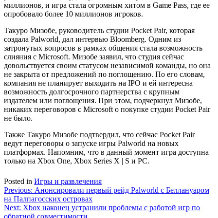
миллионов, и игра стала огромным хитом в Game Pass, где ее
опробовало более 10 миллионов игроков.
Такуро Мизобе, руководитель студии Pocket Pair, которая
создала Palworld, дал интервью Bloomberg. Одним из
затронутых вопросов в рамках общения стала возможность
слияния с Microsoft. Мизобе заявил, что студия сейчас
довольствуется своим статусом независимой команды, но она
не закрыта от предложений по поглощению. По его словам,
компания не планирует выходить на IPO и ей интересна
возможность долгосрочного партнерства с крупным
издателем или поглощения. При этом, подчеркнул Мизобе,
никаких переговоров с Microsoft о покупке студии Pocket Pair
не было.
Также Такуро Мизобе подтвердил, что сейчас Pocket Pair
ведут переговоры о запуске игры Palworld на новых
платформах. Напомним, что в данный момент игра доступна
только на Xbox One, Xbox Series X | S и PC.
Posted in
Игры и развлечения
Навигация
Previous:
Анонсировали первый рейд Palworld c Беллануаром
на Палпагосских островах
по
Next:
Xbox наконец устранили проблемы с работой игр по
записям
обратной совместимости