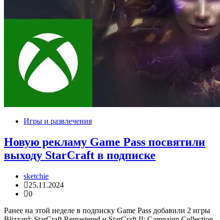
Игры и развлечения
Новую рекламу Game Pass посвятили
выходу StarCraft в подписке
sketchie
25.11.2024
0
Ранее на этой неделе в подписку Game Pass добавили 2 игры
Blizzard: StarCraft Remastered и StarCraft II: Campaign Collection.