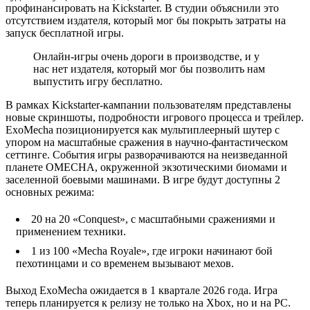
профинансировать на Kickstarter. В студии объяснили это
отсутствием издателя, который мог бы покрыть затраты на
запуск бесплатной игры.
Онлайн-игры очень дороги в производстве, и у
нас нет издателя, который мог бы позволить нам
выпустить игру бесплатно.
В рамках Kickstarter-кампании пользователям представлены
новые скриншоты, подробности игрового процесса и трейлер.
ExoMecha позиционируется как мультиплеерный шутер с
упором на масштабные сражения в научно-фантастическом
сеттинге. События игры разворачиваются на неизведанной
планете OMECHA, окруженной экзотическими биомами и
заселенной боевыми машинами. В игре будут доступны 2
основных режима:
20 на 20 «Conquest», с масштабными сражениями и
применением техники.
1 из 100 «Mecha Royale», где игроки начинают бой
пехотинцами и со временем вызывают мехов.
Выход ExoMecha ожидается в 1 квартале 2026 года. Игра
теперь планируется к релизу не только на Xbox, но и на PC.