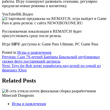
работы. Игру планируют развивать сезонами, регулярно
предлагая новые режимы и косметику.
YouTube
ВК.Видео
Русскоязычная локализация в REMATCH будет
присутствовать сразу после релиза.
Игра
SIFU
доступна в: Game Pass Ultimate, PC Game Pass
Posted in
Игры и развлечения
Навигация
Previous:
Сын 79-летней Барбары Брыльской опубликовал
свежее фото постаревшей актрисы
по
Next:
Toys for Bob хотят поработать над игрой по одной из
записям
франшиз Xbox
Related Posts
Игры и развлечения