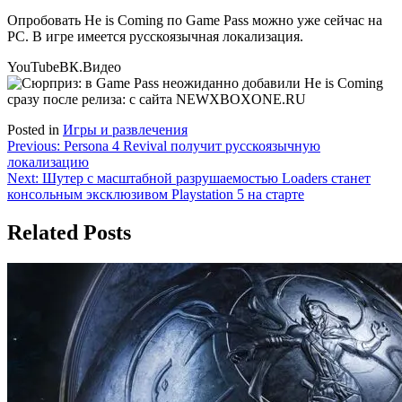
Опробовать He is Coming по Game Pass можно уже сейчас на
PC. В игре имеется русскоязычная локализация.
YouTube
ВК.Видео
Posted in
Игры и развлечения
Навигация
Previous:
Persona 4 Revival получит русскоязычную
локализацию
по
Next:
Шутер с масштабной разрушаемостью Loaders станет
записям
консольным эксклюзивом Playstation 5 на старте
Related Posts