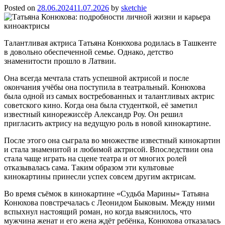
Posted on
28.06.2024
11.07.2026
by
sketchie
Талантливая актриса Татьяна Конюхова родилась в Ташкенте
в довольно обеспеченной семье. Однако, детство
знаменитости прошло в Латвии.
Она всегда мечтала стать успешной актрисой и после
окончания учёбы она поступила в театральный. Конюхова
была одной из самых востребованных и талантливых актрис
советского кино. Когда она была студенткой, её заметил
известный кинорежиссёр Александр Роу. Он решил
пригласить актрису на ведущую роль в новой кинокартине.
После этого она сыграла во множестве известный кинокартин
и стала знаменитой и любимой актрисой. Впоследствии она
стала чаще играть на сцене театра и от многих ролей
отказывалась сама. Таким образом эти культовые
кинокартины принесли успех совсем другим актрисам.
Во время съёмок в кинокартине «Судьба Марины» Татьяна
Конюхова повстречалась с Леонидом Быковым. Между ними
вспыхнул настоящий роман, но когда выяснилось, что
мужчина женат и его жена ждёт ребёнка, Конюхова отказалась