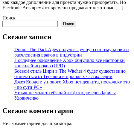
как каждое дополнение для проекта нужно приобретать. Но
Electronic Arts время от времени предлагает некоторые […]
Поиск
Поиск
Свежие записи
Doom: The Dark Ages получит лучшую систему крови и
расчленения врагов в индустрии
Последнее обновление Xbox обнулило все настройки
консолей игроков (UPD)
Боевой стиль Цири в The Witcher 4 будет существенно
отличаться от Геральта в прошлых частях серии
Джез Корден: у нового Xbox нет девкита, поскольку это
«по сути PC»
Никак не может себя найти: фото дочери Ларисы
Удовиченко
Свежие комментарии
Нет комментариев для просмотра.