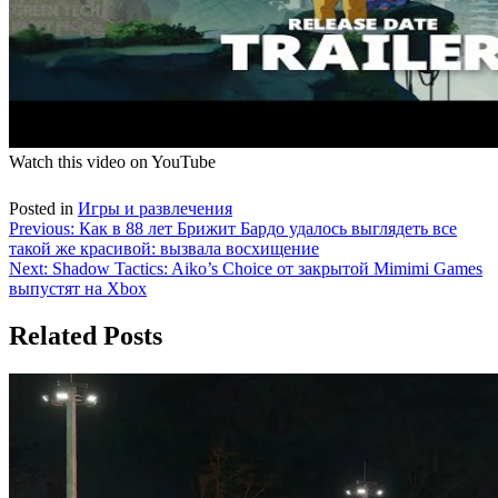
Watch this video on YouTube
Posted in
Игры и развлечения
Навигация
Previous:
Как в 88 лет Брижит Бардо удалось выглядеть все
такой же красивой: вызвала восхищение
по
Next:
Shadow Tactics: Aiko’s Choice от закрытой Mimimi Games
записям
выпустят на Xbox
Related Posts