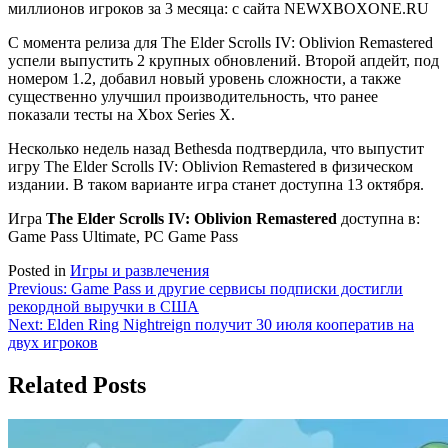
С момента релиза для The Elder Scrolls IV: Oblivion Remastered
успели выпустить 2 крупных обновлений. Второй апдейт, под
номером 1.2, добавил новый уровень сложности, а также
существенно улучшил производительность, что ранее
показали тесты на Xbox Series X.
Несколько недель назад Bethesda подтвердила, что выпустит
игру The Elder Scrolls IV: Oblivion Remastered в физическом
издании. В таком варианте игра станет доступна 13 октября.
Игра
The Elder Scrolls IV: Oblivion Remastered
доступна в:
Game Pass Ultimate, PC Game Pass
Posted in
Игры и развлечения
Навигация
Previous:
Game Pass и другие сервисы подписки достигли
рекордной выручки в США
по
Next:
Elden Ring Nightreign получит 30 июля кооператив на
записям
двух игроков
Related Posts