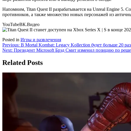
Напомним, Titan Quest II разрабатывается на Unreal Engine 5. 
противников, а также множество новых персонажей из античн
YouTube
ВК.Видео
Posted in
Игры и развлечения
Навигация
Previous:
В Mortal Kombat: Legacy Kollection будет больше 20 р
Next:
Президент Microsoft Брэд Смит изменил позицию по решен
по
записям
Related Posts