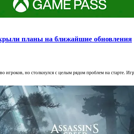
аскрыли планы на ближайшие обновления
о игроков, но столкнулcя с целым рядом проблем на старте. Игр