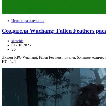
Игры и развлечения
Создатели Wuchang: Fallen Feathers р
sketchie
12.10.2025
0
Экшен-RPG Wuchang: Fallen Feathers привлек большое количеств
ИИ, […]