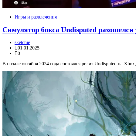
Игры и развлечения
Симулятор бокса Undisputed разошелся
sketchie
01.01.2025
0
В начале октября 2024 года состоялся релиз Undisputed на Xbox,