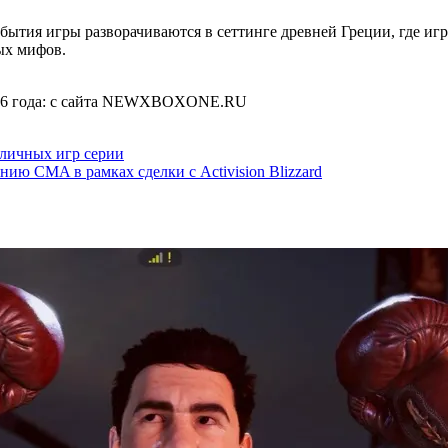
События игры разворачиваются в сеттинге древней Греции, где иг
ых мифов.
азличных игр серии
ию CMA в рамках сделки с Activision Blizzard