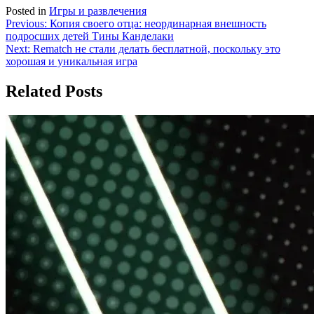
Posted in
Игры и развлечения
Навигация
Previous:
Копия своего отца: неординарная внешность
подросших детей Тины Канделаки
по
Next:
Rematch не стали делать бесплатной, поскольку это
записям
хорошая и уникальная игра
Related Posts