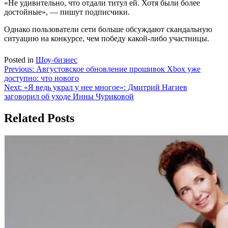
«Не удивительно, что отдали титул ей. Хотя были более
достойные», — пишут подписчики.
Однако пользователи сети больше обсуждают скандальную
ситуацию на конкурсе, чем победу какой-либо участницы.
Posted in
Шоу-бизнес
Навигация
Previous:
Августовское обновление прошивок Xbox уже
доступно: что нового
по
Next:
«Я ведь украл у нее многое»: Дмитрий Нагиев
записям
заговорил об уходе Инны Чуриковой
Related Posts