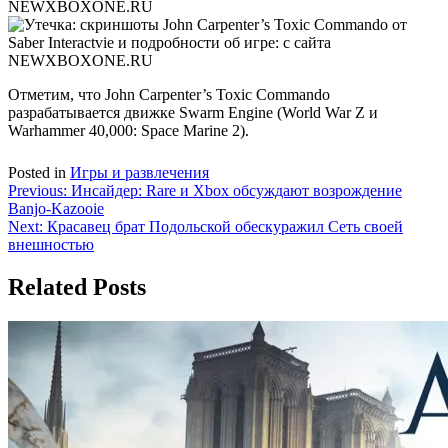
Отметим, что John Carpenter’s Toxic Commando
разрабатывается движке Swarm Engine (World War Z и
Warhammer 40,000: Space Marine 2).
Posted in
Игры и развлечения
Навигация
Previous:
Инсайдер: Rare и Xbox обсуждают возрождение
Banjo-Kazooie
по
Next:
Красавец брат Подольской обескуражил Сеть своей
записям
внешностью
Related Posts