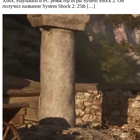
Xbox, Playstation и PC ремастер игры System Shock 2. Он
получил название System Shock 2: 25th […]