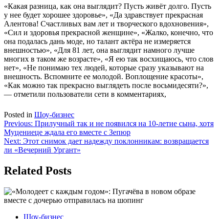
«Какая разница, как она выглядит? Пусть живёт долго. Пусть
у нее будет хорошее здоровье», «Да здравствует прекрасная
Алентова! Счастливых вам лет и творческого вдохновения»,
«Сил и здоровья прекрасной женщине», «Жалко, конечно, что
она подалась дань моде, но талант актёра не измеряется
внешностью», «Для 81 лет, она выглядит намного лучше
многих в таком же возрасте», «Я ею так восхищаюсь, что слов
нет», «Не понимаю тех людей, которые сразу указывают на
внешность. Вспомните ее молодой. Воплощение красоты»,
«Как можно так прекрасно выглядеть после восьмидесяти?»,
— отметили пользователи сети в комментариях,
Posted in
Шоу-бизнес
Навигация
Previous:
Прилучный так и не появился на 10-летие сына, хотя
Муцениеце ждала его вместе с Зепюр
по
Next:
Этот снимок дает надежду поклонникам: возвращается
записям
ли «Вечерний Ургант»
Related Posts
Шоу-бизнес