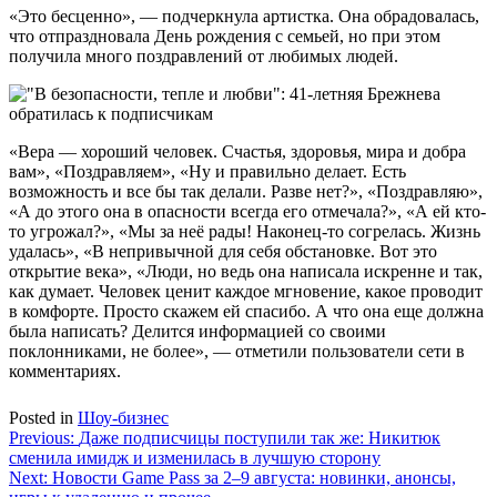
«Это бесценно», — подчеркнула артистка. Она обрадовалась,
что отпраздновала День рождения с семьей, но при этом
получила много поздравлений от любимых людей.
«Вера — хороший человек. Счастья, здоровья, мира и добра
вам», «
Поздравляем», «Ну и правильно делает. Есть
возможность и все бы так делали. Разве нет?», «Поздравляю»,
«А до этого она в опасности всегда его отмечала?», «
А ей кто-
то угрожал?», «Мы за неё рады! Наконец-то согрелась. Жизнь
удалась», «В непривычной для себя обстановке. Вот это
открытие века», «Люди, но ведь она написала искренне и так,
как думает. Человек ценит каждое мгновение, какое проводит
в комфорте. Просто скажем ей спасибо. А что она еще должна
была написать? Делится информацией со своими
поклонниками, не более», — отметили пользователи сети в
комментариях.
Posted in
Шоу-бизнес
Навигация
Previous:
Даже подписчицы поступили так же: Никитюк
сменила имидж и изменилась в лучшую сторону
по
Next:
Новости Game Pass за 2–9 августа: новинки, анонсы,