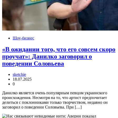
Шоу-бизнес
«В ожидании того, что его совсем скоро
проучат»: Данилко заговорил о
поведении Соловьева
sketchie
18.07.2025
0
Данилко является очень популярным певцом украинского
происхождения. Несмотря на то, что артист предпочитает
делиться с поклонниками только творчеством, недавно он
заговорил о поведении Соловьева. При […]