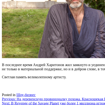
В последнее время Андрей Харитонов жил замкнуто и уединенно
не только в материальной поддержке, но и в добром слове, в т
Светлая память великолепному артисту.
Posted in
Шоу-бизнес
Навигация
Previous:
На деревенскую провинциалку похожа. Краснощекая 
Next:
В Revenge of the Savage Planet уже более 1 миллиона игро