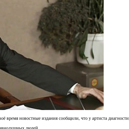
воё время новостные издания сообщили, что у артиста диагности
равнодушных людей.