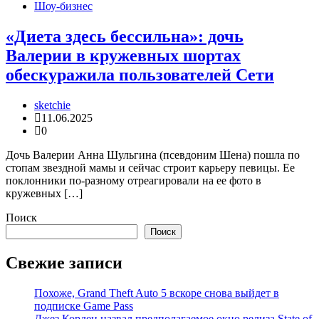
Шоу-бизнес
«Диета здесь бессильна»: дочь
Валерии в кружевных шортах
обескуражила пользователей Сети
sketchie
11.06.2025
0
Дочь Валерии Анна Шульгина (псевдоним Шена) пошла по
стопам звездной мамы и сейчас строит карьеру певицы. Ее
поклонники по-разному отреагировали на ее фото в
кружевных […]
Поиск
Поиск
Свежие записи
Похоже, Grand Theft Auto 5 вскоре снова выйдет в
подписке Game Pass
Джез Корден назвал предполагаемое окно релиза State of