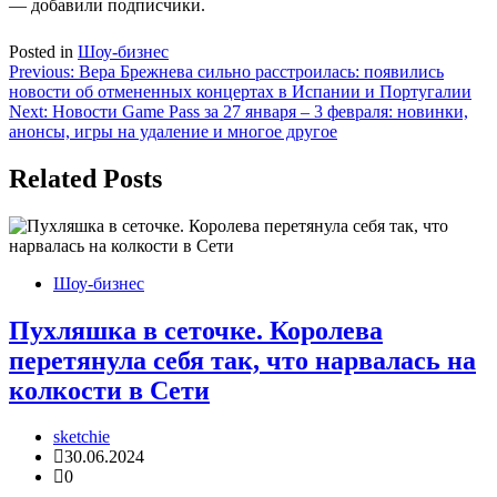
— добавили подписчики.
Posted in
Шоу-бизнес
Навигация
Previous:
Вера Брежнева сильно расстроилась: появились
новости об отмененных концертах в Испании и Португалии
по
Next:
Новости Game Pass за 27 января – 3 февраля: новинки,
записям
анонсы, игры на удаление и многое другое
Related Posts
Шоу-бизнес
Пухляшка в сеточке. Королева
перетянула себя так, что нарвалась на
колкости в Сети
sketchie
30.06.2024
0