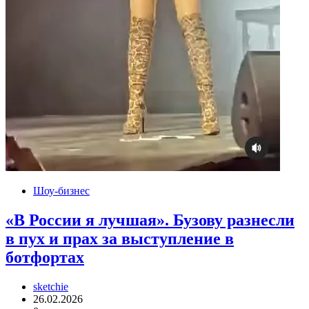
Шоу-бизнес
«В России я лучшая». Бузову разнесли
в пух и прах за выступление в
ботфортах
sketchie
26.02.2026