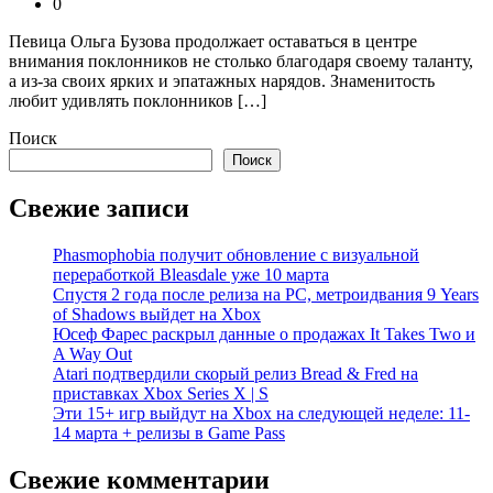
0
Певица Ольга Бузова продолжает оставаться в центре
внимания поклонников не столько благодаря своему таланту,
а из-за своих ярких и эпатажных нарядов. Знаменитость
любит удивлять поклонников […]
Поиск
Поиск
Свежие записи
Phasmophobia получит обновление с визуальной
переработкой Bleasdale уже 10 марта
Спустя 2 года после релиза на PC, метроидвания 9 Years
of Shadows выйдет на Xbox
Юсеф Фарес раскрыл данные о продажах It Takes Two и
A Way Out
Atari подтвердили скорый релиз Bread & Fred на
приставках Xbox Series X | S
Эти 15+ игр выйдут на Xbox на следующей неделе: 11-
14 марта + релизы в Game Pass
Свежие комментарии