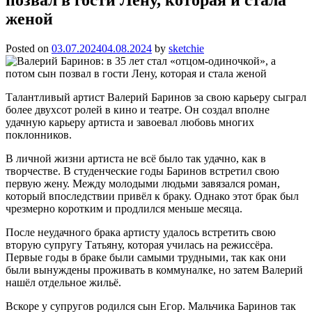
женой
Posted on
03.07.2024
04.08.2024
by
sketchie
Талантливый артист Валерий Баринов за свою карьеру сыграл
более двухсот ролей в кино и театре. Он создал вполне
удачную карьеру артиста и завоевал любовь многих
поклонников.
В личной жизни артиста не всё было так удачно, как в
творчестве. В студенческие годы Баринов встретил свою
первую жену. Между молодыми людьми завязался роман,
который впоследствии привёл к браку. Однако этот брак был
чрезмерно коротким и продлился меньше месяца.
После неудачного брака артисту удалось встретить свою
вторую супругу Татьяну, которая училась на режиссёра.
Первые годы в браке были самыми трудными, так как они
были вынуждены проживать в коммуналке, но затем Валерий
нашёл отдельное жильё.
Вскоре у супругов родился сын Егор. Мальчика Баринов так