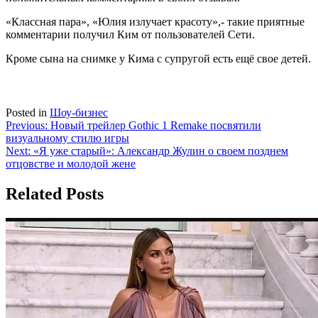
«Классная пара», «Юлия излучает красоту»,- такие приятные
комментарии получил Ким от пользователей Сети.
Кроме сына на снимке у Кима с супругой есть ещё свое детей.
Posted in
Шоу-бизнес
Навигация
Previous:
Новый трейлер Gothic 1 Remake посвятили
визуальному стилю игры
по
Next:
«Я уже старый»: Александр Жулин о своем позднем
записям
отцовстве и молодой жене
Related Posts