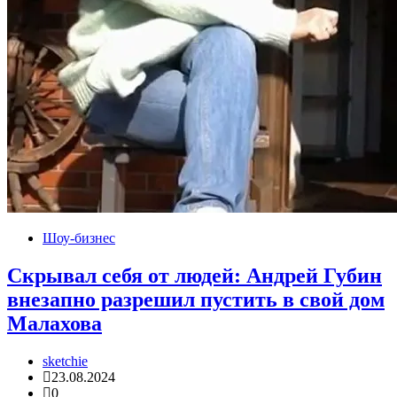
Шоу-бизнес
Скрывал себя от людей: Андрей Губин
внезапно разрешил пустить в свой дом
Малахова
sketchie
23.08.2024
0