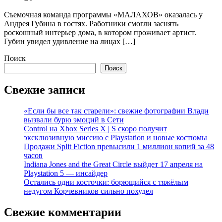
Съемочная команда программы «МАЛАХОВ» оказалась у
Андрея Губина в гостях. Работники смогли заснять
роскошный интерьер дома, в котором проживает артист.
Губин увидел удивление на лицах […]
Поиск
Поиск
Свежие записи
«Если бы все так старели»: свежие фотографии Влади
вызвали бурю эмоций в Сети
Control на Xbox Series X | S скоро получит
эксклюзивную миссию с Playstation и новые костюмы
Продажи Split Fiction превысили 1 миллион копий за 48
часов
Indiana Jones and the Great Circle выйдет 17 апреля на
Playstation 5 — инсайдер
Остались одни косточки: борющийся с тяжёлым
недугом Корчевников сильно похудел
Свежие комментарии