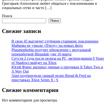
Григорьев-Апполонов любит общаться с поклонниками в
социальных сетях и часто […]
Поиск
Поиск
Свежие записи
В свои 45 выглядит глубоким стариком: поклонники
Майкова не узнали «Пчелу» на новых фото
Phasmophobia получит обновление с визуальной
переработкой Bleasdale уже 10 марта
Спустя 2 года после релиза на PC, метроидвания 9 Years
of Shadows выйдет на Xbox
Юсеф Фарес раскрыл данные о продажах It Takes Two и
A Way Out
Atari подтвердили скорый релиз Bread & Fred на
приставках Xbox Series X | S
Свежие комментарии
Нет комментариев для просмотра.