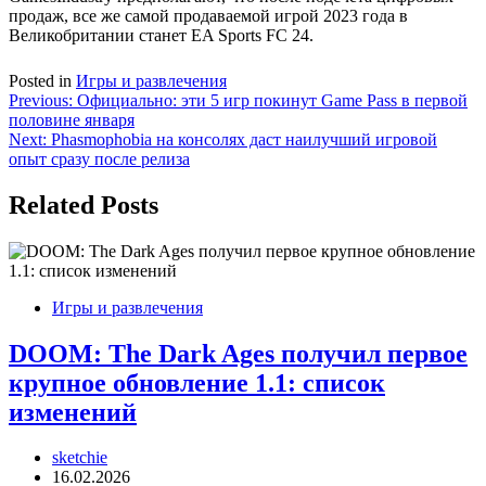
продаж, все же самой продаваемой игрой 2023 года в
Великобритании станет EA Sports FC 24.
Posted in
Игры и развлечения
Навигация
Previous:
Официально: эти 5 игр покинут Game Pass в первой
половине января
по
Next:
Phasmophobia на консолях даст наилучший игровой
записям
опыт сразу после релиза
Related Posts
Игры и развлечения
DOOM: The Dark Ages получил первое
крупное обновление 1.1: список
изменений
sketchie
16.02.2026