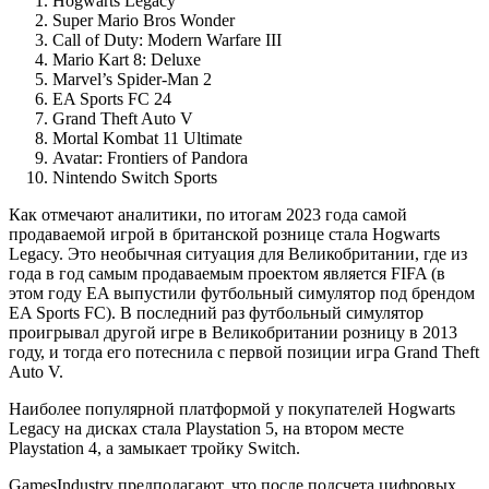
Hogwarts Legacy
Super Mario Bros Wonder
Call of Duty: Modern Warfare III
Mario Kart 8: Deluxe
Marvel’s Spider-Man 2
EA Sports FC 24
Grand Theft Auto V
Mortal Kombat 11 Ultimate
Avatar: Frontiers of Pandora
Nintendo Switch Sports
Как отмечают аналитики, по итогам 2023 года самой
продаваемой игрой в британской рознице стала Hogwarts
Legacy. Это необычная ситуация для Великобритании, где из
года в год самым продаваемым проектом является FIFA (в
этом году EA выпустили футбольный симулятор под брендом
EA Sports FC). В последний раз футбольный симулятор
проигрывал другой игре в Великобритании розницу в 2013
году, и тогда его потеснила с первой позиции игра Grand Theft
Auto V.
Наиболее популярной платформой у покупателей Hogwarts
Legacy на дисках стала Playstation 5, на втором месте
Playstation 4, а замыкает тройку Switch.
GamesIndustry предполагают, что после подсчета цифровых