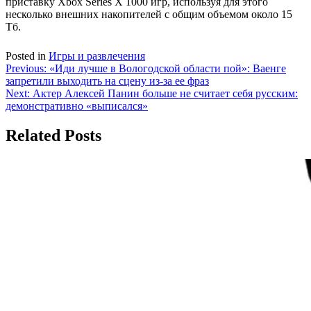
приставку Xbox Series X 1000 игр, используя для этого
несколько внешних накопителей с общим объемом около 15
Тб.
Posted in
Игры и развлечения
Навигация
Previous:
«Иди лучше в Вологодской области пой»: Ваенге
запретили выходить на сцену из-за ее фраз
по
Next:
Актер Алексей Панин больше не считает себя русским:
записям
демонстративно «выписался»
Related Posts