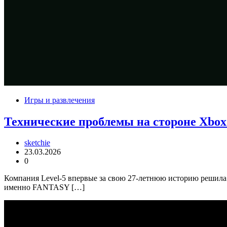
Игры и развлечения
Технические проблемы на стороне Xbox 
sketchie
23.03.2026
0
Компания Level-5 впервые за свою 27-летнюю историю решила в
именно FANTASY […]