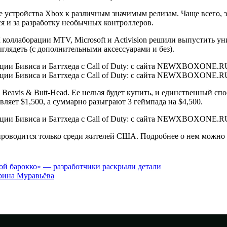
е устройства Xbox к различным значимым релизам. Чаще всего, 
тся и за разработку необычных контроллеров.
 К коллаборации MTV, Microsoft и Activision решили выпустить
глядеть (с дополнительными аксессуарами и без).
 Beavis & Butt-Head. Ее нельзя будет купить, и единственный спо
вляет $1,500, а суммарно разыграют 3 геймпада на $4,500.
проводится только среди жителей США. Подробнее о нем можно уз
хой барокко» — разработчики раскрыли детали
Ирина Муравьёва