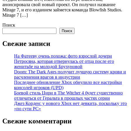
анонсировала свой новый проект. Он получил название
Mirage 7, и его изданием займется команда Blowfish Studios.
Mirage 7 […]
Поиск
Поиск
Свежие записи
На Фатееву очень похожа: фото взрослой дочери
Петросяна, которая отвернулась от отца после его
женитьбе на молодой Брухуновой
Doom: The Dark Ages получит лучшую систему крови и
расчленения врагов в индустрии
Последнее обновление Xbox обнулило все настройки
консолей игроков (UPD)
Боевой стиль Цири в The Witcher 4 будет существенно
отличаться от Геральта в прошлых частях серии
Джез Корден: у нового Xbox нет девкита, поскольку это
«по сути PC»
Свежие комментарии