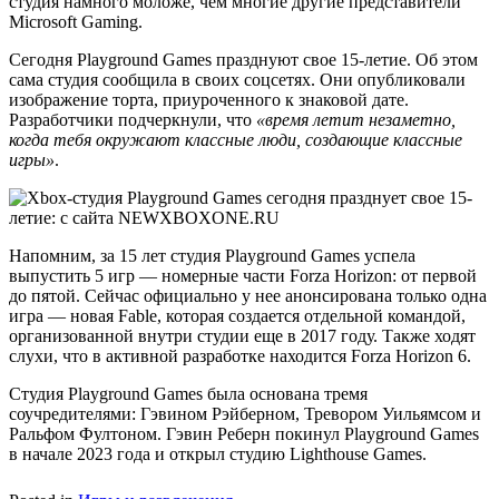
студия намного моложе, чем многие другие представители
Microsoft Gaming.
Сегодня Playground Games празднуют свое 15-летие. Об этом
сама студия сообщила в своих соцсетях. Они опубликовали
изображение торта, приуроченного к знаковой дате.
Разработчики подчеркнули, что
«время летит незаметно,
когда тебя окружают классные люди, создающие классные
игры»
.
Напомним, за 15 лет студия Playground Games успела
выпустить 5 игр — номерные части Forza Horizon: от первой
до пятой. Сейчас официально у нее анонсирована только одна
игра — новая Fable, которая создается отдельной командой,
организованной внутри студии еще в 2017 году. Также ходят
слухи, что в активной разработке находится Forza Horizon 6.
Студия Playground Games была основана тремя
соучредителями: Гэвином Рэйберном, Тревором Уильямсом и
Ральфом Фултоном. Гэвин Реберн покинул Playground Games
в начале 2023 года и открыл студию Lighthouse Games.